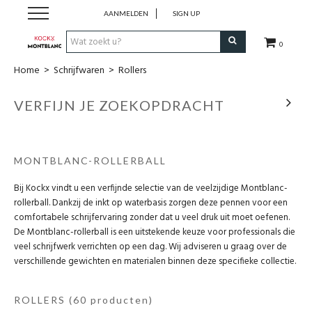
AANMELDEN
SIGN UP
0
Home
>
Schrijfwaren
>
Rollers
Schrijfwaren
VERFIJN JE ZOEKOPDRACHT
Collecties
Lederwaren
MONTBLANC-ROLLERBALL
Bij Kockx vindt u een verfijnde selectie van de veelzijdige Montblanc-
Accessoires
rollerball. Dankzij de inkt op waterbasis zorgen deze pennen voor een
comfortabele schrijfervaring zonder dat u veel druk uit moet oefenen.
Uurwerken
De Montblanc-rollerball is een uitstekende keuze voor professionals die
veel schrijfwerk verrichten op een dag. Wij adviseren u graag over de
verschillende gewichten en materialen binnen deze specifieke collectie.
Cadeaubonnen
ROLLERS
(60 producten)
Wie zijn wij