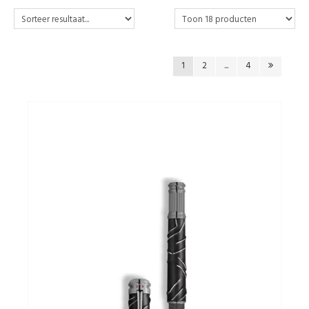
Andere merken
1
2
...
4
Promoties