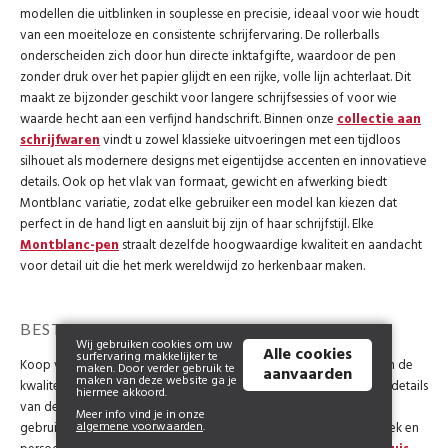
modellen die uitblinken in souplesse en precisie, ideaal voor wie houdt
van een moeiteloze en consistente schrijfervaring. De rollerballs
onderscheiden zich door hun directe inktafgifte, waardoor de pen
zonder druk over het papier glijdt en een rijke, volle lijn achterlaat. Dit
maakt ze bijzonder geschikt voor langere schrijfsessies of voor wie
waarde hecht aan een verfijnd handschrift. Binnen onze
collectie aan
schrijfwaren
vindt u zowel klassieke uitvoeringen met een tijdloos
silhouet als modernere designs met eigentijdse accenten en innovatieve
details. Ook op het vlak van formaat, gewicht en afwerking biedt
Montblanc variatie, zodat elke gebruiker een model kan kiezen dat
perfect in de hand ligt en aansluit bij zijn of haar schrijfstijl. Elke
Montblanc-pen
straalt dezelfde hoogwaardige kwaliteit en aandacht
voor detail uit die het merk wereldwijd zo herkenbaar maken.
BESTEL NU EENVOUDIG UW ROLLERBALL
Wij gebruiken cookies om uw
Alle cookies
surfervaring makkelijker te
Koop vandaag nog uw nieuwe Montblanc-rollerball en geniet van de
maken. Door verder gebruik te
aanvaarden
maken van deze website ga je
kwaliteit van een topmerk. In onze webshop kan u alle technische details
hiermee akkoord.
van de verschillende modellen rustig vergelijken. U kan ook
Meer info vind je in onze
algemene voorwaarden
.
gebruikmaken van onze eigen gravureservice om uw pen een uniek en