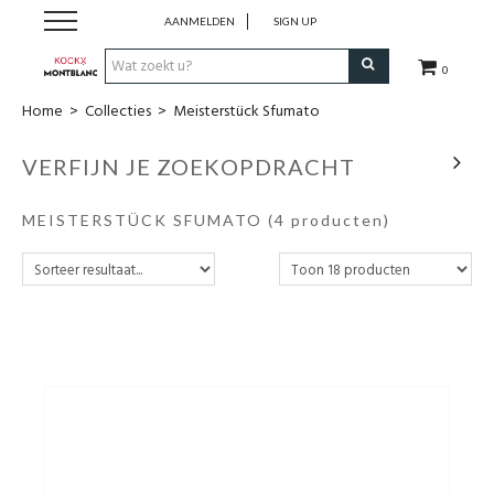
AANMELDEN
SIGN UP
0
Home
>
Collecties
>
Meisterstück Sfumato
Schrijfwaren
VERFIJN JE ZOEKOPDRACHT
Collecties
MEISTERSTÜCK SFUMATO
(4 producten)
Lederwaren
Accessoires
Uurwerken
Cadeaubonnen
Wie zijn wij