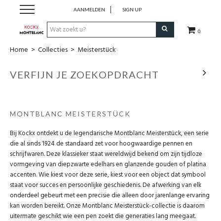
AANMELDEN
SIGN UP
0
Home
>
Collecties
>
Meisterstück
Schrijfwaren
VERFIJN JE ZOEKOPDRACHT
Collecties
Lederwaren
MONTBLANC MEISTERSTÜCK
Bij Kockx ontdekt u de legendarische Montblanc Meisterstück, een serie
Accessoires
die al sinds 1924 de standaard zet voor hoogwaardige pennen en
schrijfwaren. Deze klassieker staat wereldwijd bekend om zijn tijdloze
Uurwerken
vormgeving van diepzwarte edelhars en glanzende gouden of platina
accenten. Wie kiest voor deze serie, kiest voor een object dat symbool
staat voor succes en persoonlijke geschiedenis. De afwerking van elk
Cadeaubonnen
onderdeel gebeurt met een precisie die alleen door jarenlange ervaring
kan worden bereikt. Onze Montblanc Meisterstück-collectie is daarom
Wie zijn wij
uitermate geschikt wie een pen zoekt die generaties lang meegaat.