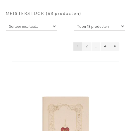
Andere merken
MEISTERSTUCK
(68 producten)
Promoties
1
2
...
4