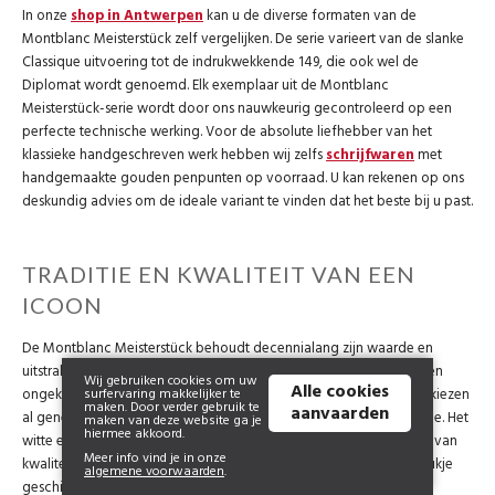
In onze
shop in Antwerpen
kan u de diverse formaten van de
Montblanc Meisterstück zelf vergelijken. De serie varieert van de slanke
Classique uitvoering tot de indrukwekkende 149, die ook wel de
Diplomat wordt genoemd. Elk exemplaar uit de Montblanc
Meisterstück-serie wordt door ons nauwkeurig gecontroleerd op een
perfecte technische werking. Voor de absolute liefhebber van het
klassieke handgeschreven werk hebben wij zelfs
schrijfwaren
met
handgemaakte gouden penpunten op voorraad. U kan rekenen op ons
deskundig advies om de ideale variant te vinden dat het beste bij u past.
TRADITIE EN KWALITEIT VAN EEN
ICOON
De Montblanc Meisterstück behoudt decennialang zijn waarde en
uitstraling. De penpunten van 14 of 18 karaat goud zorgen voor een
Wij gebruiken cookies om uw
Alle cookies
surfervaring makkelijker te
ongekend soepele ervaring. Veel staatshoofden en ondernemers kiezen
maken. Door verder gebruik te
aanvaarden
al generaties lang voor dit model vanwege de ingetogen elegantie. Het
maken van deze website ga je
hiermee akkoord.
witte embleem bovenop de dop is een wereldwijd herkend teken van
Meer info vind je in onze
kwaliteit en traditie. Met de Montblanc Meisterstück haalt u een stukje
algemene voorwaarden
.
geschiedenis in huis dat nooit uit de mode raakt.