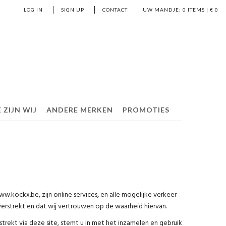
LOG IN
SIGN UP
CONTACT
UW MANDJE:
0
ITEMS | €
0
 ZIJN WIJ
ANDERE MERKEN
PROMOTIES
w.kockx.be, zijn online services, en alle mogelijke verkeer
verstrekt en dat wij vertrouwen op de waarheid hiervan.
strekt via deze site, stemt u in met het inzamelen en gebruik