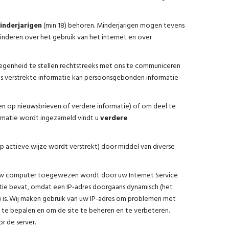
inderjarigen
(min 18) behoren. Minderjarigen mogen tevens
nderen over het gebruik van het internet en over
legenheid te stellen rechtstreeks met ons te communiceren
dus verstrekte informatie kan persoonsgebonden informatie
n op nieuwsbrieven of verdere informatie) of om deel te
ormatie wordt ingezameld vindt u
verdere
p actieve wijze wordt verstrekt) door middel van diverse
n uw computer toegewezen wordt door uw Internet Service
ie bevat, omdat een IP-adres doorgaans dynamisch (het
r) is. Wij maken gebruik van uw IP-adres om problemen met
 te bepalen en om de site te beheren en te verbeteren.
r de server.