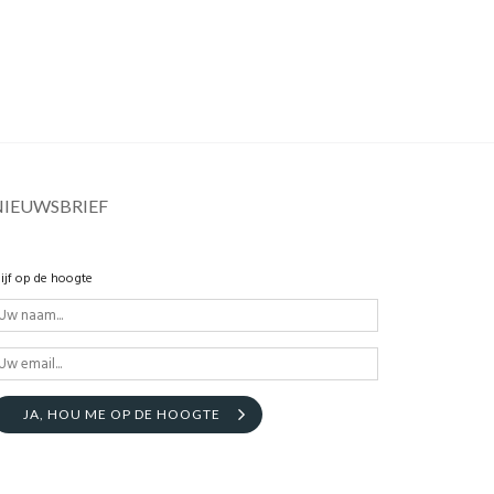
NIEUWSBRIEF
lijf op de hoogte
JA, HOU ME OP DE HOOGTE