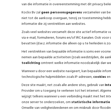
van die informatie in overeenstemming met dit privacy belei
Kockx Bv zal
geen persoonsgegevens
verzamelen van bez
niet tot de aankoop overgaan, tenzij ze toestemming hebbe
informatie die zij verstrekken aan websites.
Zoals veel websites verzamelt deze site actief informatie 
via e-mail, formulieren, forums en/of IRC-kanalen. Ook voo
bevatten (d.w.z. informatie die alleen op u te herleiden is z
Het verstrekken van bepaalde informatie is soms een voor
nemen aan bepaalde activiteiten (zoals wedstrijden, de aa
toelichting
omtrent welke informatie noodzakelijk dan wel
Wanneer u door een website navigeert, kan bepaalde informa
technologische hulpmiddelen zoals IP-adressen,
cookies
en 
Deze site maakt, net zoals alle andere sites, gebruik van
Int
Provider om u toegang te verlenen tot het internet. Alge
wijzigt telkens wanneer u een verbinding maakt met het Int
onze server te onderzoeken, om
statistische informatie
Omwille van veiligheidsredenen en om misbruik door floodin