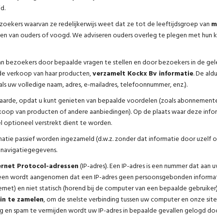
d.
oekers waarvan ze redelijkerwijs weet dat ze tot de leeftijdsgroep van
m
n van ouders of voogd. We adviseren ouders overleg te plegen met hun ki
van bezoekers door bepaalde vragen te stellen en door bezoekers in de ge
r de verkoop van haar producten,
verzamelt Kockx Bv informatie
. De al
oals uw volledige naam, adres, e-mailadres, telefoonnummer, enz.).
waarde, opdat u kunt genieten van bepaalde voordelen (zoals abonnemente
nkoop van producten of andere aanbiedingen). Op de plaats waar deze inf
 optioneel verstrekt dient te worden.
tie passief worden ingezameld (d.w.z. zonder dat informatie door uzelf o
navigatiegegevens.
ernet Protocol-adressen
(IP-adres). Een IP-adres is een nummer dat aa
meen wordt aangenomen dat een IP-adres geen persoonsgebonden informat
ernet) en niet statisch (horend bij de computer van een bepaalde gebruike
 in te zamelen
, om de snelste verbinding tussen uw computer en onze site
g en spam te vermijden wordt uw IP-adres in bepaalde gevallen gelogd doo