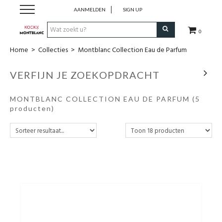
AANMELDEN
SIGN UP
0
Home
>
Collecties
>
Montblanc Collection Eau de Parfum
Schrijfwaren
VERFIJN JE ZOEKOPDRACHT
Collecties
MONTBLANC COLLECTION EAU DE PARFUM
(5
Lederwaren
producten)
Accessoires
Uurwerken
Cadeaubonnen
Wie zijn wij