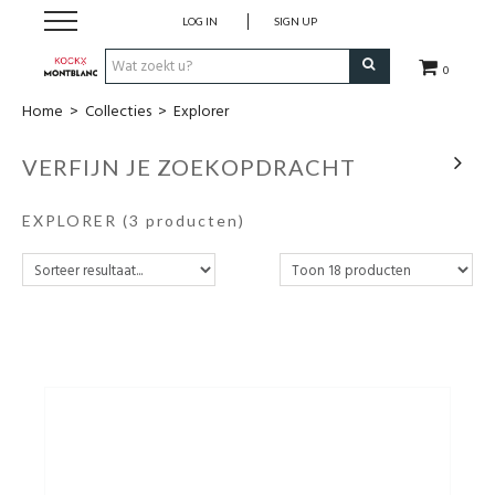
LOG IN
SIGN UP
0
Home
>
Collecties
>
Explorer
Schrijfwaren
VERFIJN JE ZOEKOPDRACHT
Collecties
EXPLORER
(3 producten)
Lederwaren
Accessoires
Uurwerken
Cadeaubonnen
Wie zijn wij