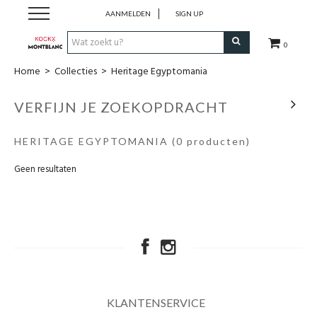
AANMELDEN
SIGN UP
0
Home
>
Collecties
>
Heritage Egyptomania
Schrijfwaren
VERFIJN JE ZOEKOPDRACHT
Collecties
HERITAGE EGYPTOMANIA
(0 producten)
Lederwaren
Geen resultaten
Accessoires
Uurwerken
Cadeaubonnen
KLANTENSERVICE
Wie zijn wij