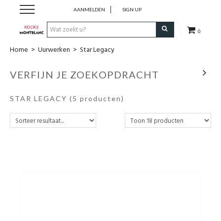
AANMELDEN
SIGN UP
0
Home
>
Uurwerken
>
Star Legacy
Schrijfwaren
VERFIJN JE ZOEKOPDRACHT
Collecties
STAR LEGACY
(5 producten)
Lederwaren
Accessoires
Uurwerken
Cadeaubonnen
Wie zijn wij