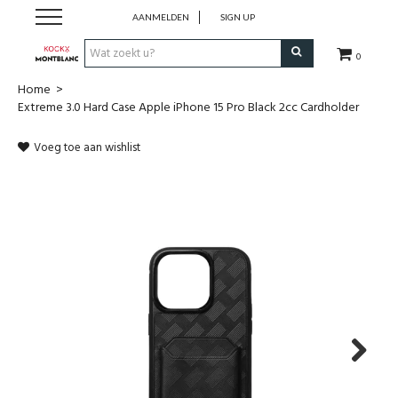
AANMELDEN
SIGN UP
0
Home
>
Schrijfwaren
Extreme 3.0 Hard Case Apple iPhone 15 Pro Black 2cc Cardholder
Collecties
Voeg toe aan wishlist
Lederwaren
Accessoires
Uurwerken
Cadeaubonnen
Next
Wie zijn wij